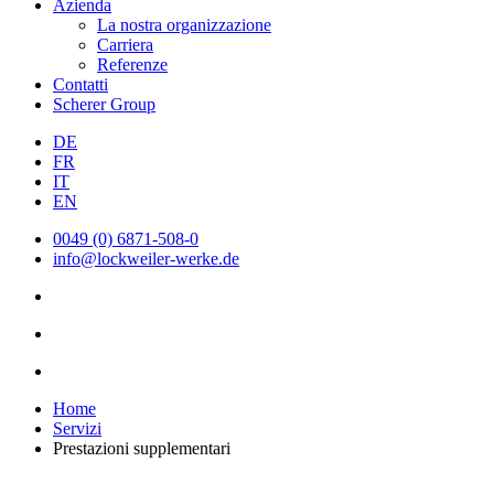
Azienda
La nostra organizzazione
Carriera
Referenze
Contatti
Scherer Group
DE
FR
IT
EN
0049 (0) 6871-508-0
info@lockweiler-werke.de
Home
Servizi
Prestazioni supplementari