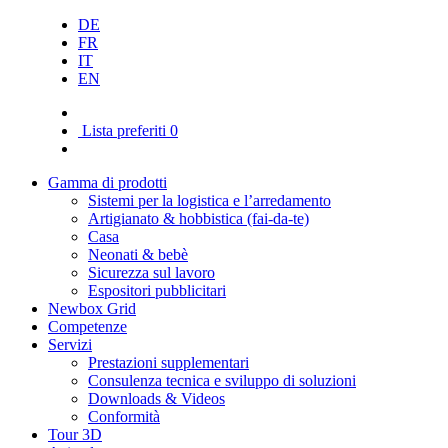
DE
FR
IT
EN
Lista preferiti
0
Gamma di prodotti
Sistemi per la logistica e l’arredamento
Artigianato & hobbistica (fai-da-te)
Casa
Neonati & bebè
Sicurezza sul lavoro
Espositori pubblicitari
Newbox Grid
Competenze
Servizi
Prestazioni supplementari
Consulenza tecnica e sviluppo di soluzioni
Downloads & Videos
Conformità
Tour 3D