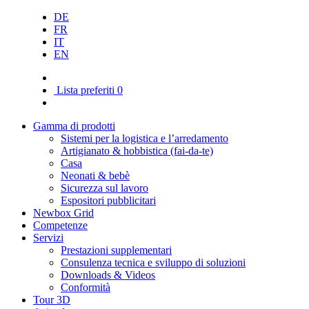
DE
FR
IT
EN
Lista preferiti
0
Gamma di prodotti
Sistemi per la logistica e l’arredamento
Artigianato & hobbistica (fai-da-te)
Casa
Neonati & bebè
Sicurezza sul lavoro
Espositori pubblicitari
Newbox Grid
Competenze
Servizi
Prestazioni supplementari
Consulenza tecnica e sviluppo di soluzioni
Downloads & Videos
Conformità
Tour 3D