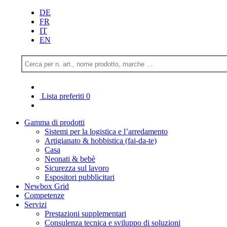
DE
FR
IT
EN
Lista preferiti
0
Gamma di prodotti
Sistemi per la logistica e l’arredamento
Artigianato & hobbistica (fai-da-te)
Casa
Neonati & bebè
Sicurezza sul lavoro
Espositori pubblicitari
Newbox Grid
Competenze
Servizi
Prestazioni supplementari
Consulenza tecnica e sviluppo di soluzioni