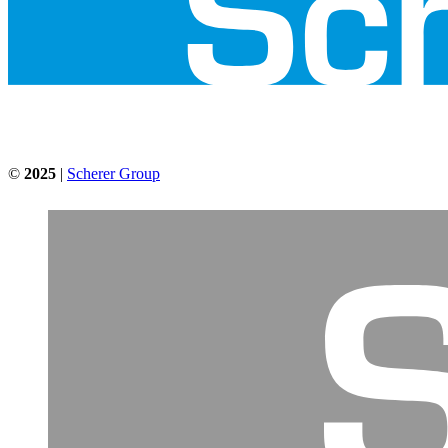
©
2025
|
Scherer Group