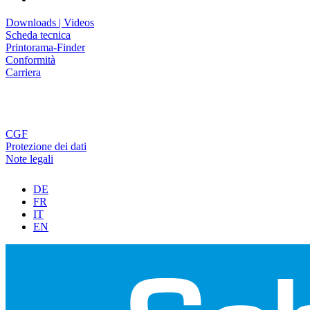
Downloads | Videos
Scheda tecnica
Printorama-Finder
Conformità
Carriera
CGF
Protezione dei dati
Note legali
DE
FR
IT
EN