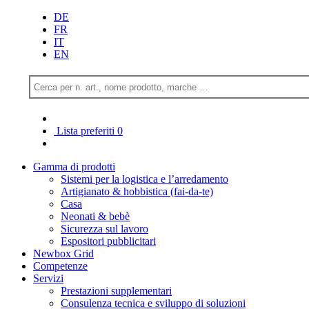
DE
FR
IT
EN
Lista preferiti
0
Gamma di prodotti
Sistemi per la logistica e l’arredamento
Artigianato & hobbistica (fai-da-te)
Casa
Neonati & bebè
Sicurezza sul lavoro
Espositori pubblicitari
Newbox Grid
Competenze
Servizi
Prestazioni supplementari
Consulenza tecnica e sviluppo di soluzioni