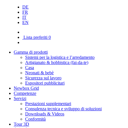
DE
FR
IT
EN
Lista preferiti
0
Gamma di prodotti
Sistemi per la logistica e l’arredamento
Artigianato & hobbistica (fai-da-te)
Casa
Neonati & bebè
Sicurezza sul lavoro
Espositori pubblicitari
Newbox Grid
Competenze
Servizi
Prestazioni supplementari
Consulenza tecnica e sviluppo di soluzioni
Downloads & Videos
Conformità
Tour 3D