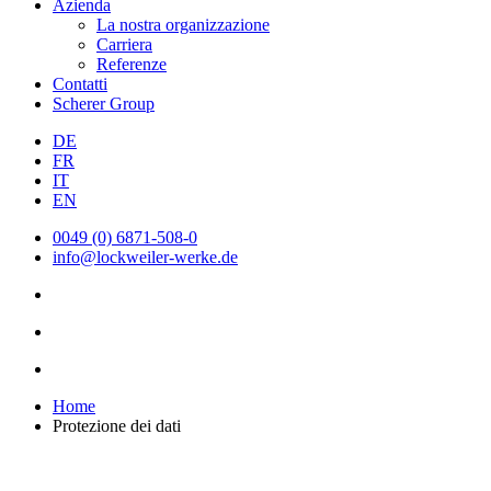
Azienda
La nostra organizzazione
Carriera
Referenze
Contatti
Scherer Group
DE
FR
IT
EN
0049 (0) 6871-508-0
info@lockweiler-werke.de
Home
Protezione dei dati