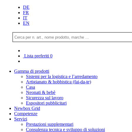
DE
FR
IT
EN
Lista preferiti
0
Gamma di prodotti
Sistemi per la logistica e l’arredamento
Artigianato & hobbistica (fai-da-te)
Casa
Neonati & bebè
Sicurezza sul lavoro
Espositori pubblicitari
Newbox Grid
Competenze
Servizi
Prestazioni supplementari
Consulenza tecnica e sviluppo di soluzioni