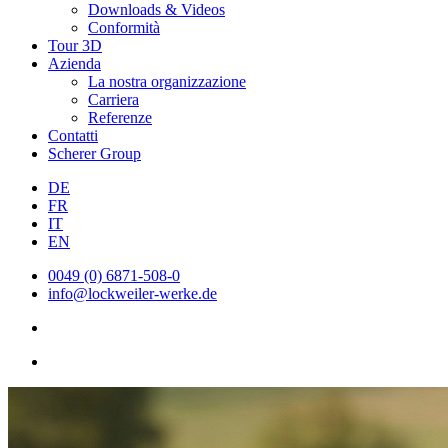
Downloads & Videos
Conformità
Tour 3D
Azienda
La nostra organizzazione
Carriera
Referenze
Contatti
Scherer Group
DE
FR
IT
EN
0049 (0) 6871-508-0
info@lockweiler-werke.de