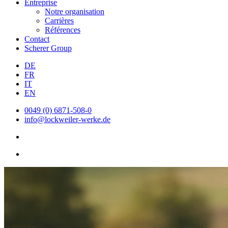
Entreprise
Notre organisation
Carrières
Références
Contact
Scherer Group
DE
FR
IT
EN
0049 (0) 6871-508-0
info@lockweiler-werke.de