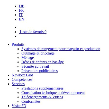
DE
FR
IT
EN
Liste de favoris
0
Produits
Systèmes de rangement pour magasin et production
Outillage & bricolage
Ménage
Bébés & enfants en bas âge
Sécurité au travail
Présentoirs publicitaires
Newbox Grid
Compétences
Services
Prestations supplémentaires
Consultation technique et développement
Téléchargements & Videos
Conformités
Visite 3D