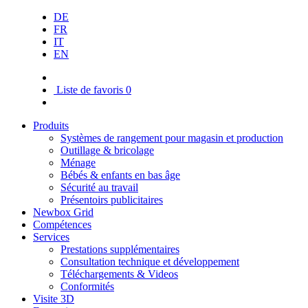
DE
FR
IT
EN
Liste de favoris
0
Produits
Systèmes de rangement pour magasin et production
Outillage & bricolage
Ménage
Bébés & enfants en bas âge
Sécurité au travail
Présentoirs publicitaires
Newbox Grid
Compétences
Services
Prestations supplémentaires
Consultation technique et développement
Téléchargements & Videos
Conformités
Visite 3D