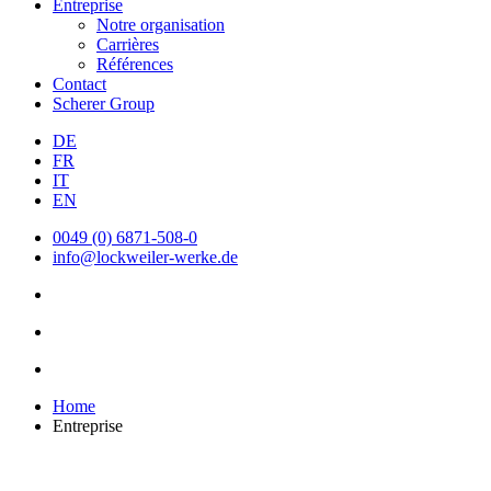
Entreprise
Notre organisation
Carrières
Références
Contact
Scherer Group
DE
FR
IT
EN
0049 (0) 6871-508-0
info@lockweiler-werke.de
Home
Entreprise