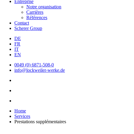
Entreprise
Notre organisation
Carrières
Références
Contact
Scherer Group
DE
FR
IT
EN
0049 (0) 6871-508-0
info@lockweiler-werke.de
Home
Services
Prestations supplémentaires