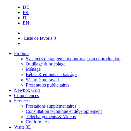
DE
FR
IT
EN
Liste de favoris
0
Produits
Systèmes de rangement pour magasin et production
Outillage & bricolage
Ménage
Bébés & enfants en bas âge
Sécurité au travail
Présentoirs publicitaires
Newbox Grid
Compétences
Services
Prestations supplémentaires
Consultation technique et développement
Téléchargements & Videos
Conformités
Visite 3D