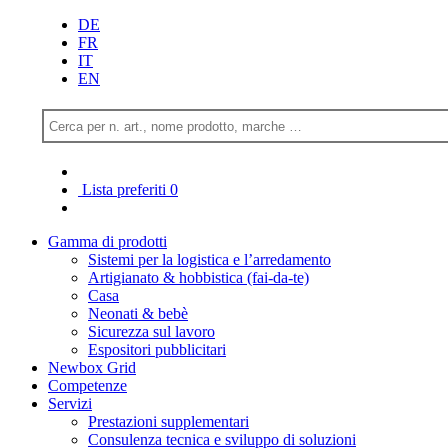
DE
FR
IT
EN
Lista preferiti
0
Gamma di prodotti
Sistemi per la logistica e l’arredamento
Artigianato & hobbistica (fai-da-te)
Casa
Neonati & bebè
Sicurezza sul lavoro
Espositori pubblicitari
Newbox Grid
Competenze
Servizi
Prestazioni supplementari
Consulenza tecnica e sviluppo di soluzioni