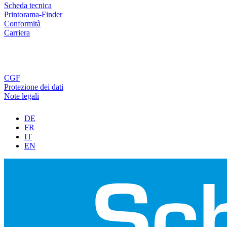
Scheda tecnica
Printorama-Finder
Conformità
Carriera
CGF
Protezione dei dati
Note legali
DE
FR
IT
EN