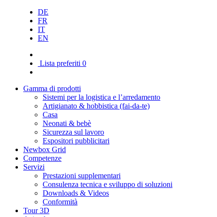
DE
FR
IT
EN
Lista preferiti
0
Gamma di prodotti
Sistemi per la logistica e l’arredamento
Artigianato & hobbistica (fai-da-te)
Casa
Neonati & bebè
Sicurezza sul lavoro
Espositori pubblicitari
Newbox Grid
Competenze
Servizi
Prestazioni supplementari
Consulenza tecnica e sviluppo di soluzioni
Downloads & Videos
Conformità
Tour 3D