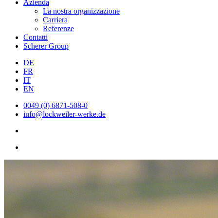
Azienda
La nostra organizzazione
Carriera
Referenze
Contatti
Scherer Group
DE
FR
IT
EN
0049 (0) 6871-508-0
info@lockweiler-werke.de