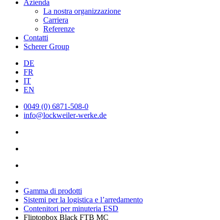
Azienda
La nostra organizzazione
Carriera
Referenze
Contatti
Scherer Group
DE
FR
IT
EN
0049 (0) 6871-508-0
info@lockweiler-werke.de
Gamma di prodotti
Sistemi per la logistica e l’arredamento
Contenitori per minuteria ESD
Fliptopbox Black FTB MC