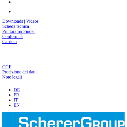
Downloads | Videos
Scheda tecnica
Printorama-Finder
Conformità
Carriera
CGF
Protezione dei dati
Note legali
DE
FR
IT
EN