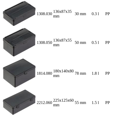
136x87x35
1308.030
30 mm
0.3 l
PP
mm
136x87x55
1308.050
50 mm
0.5 l
PP
mm
180x140x80
1814.080
78 mm
1.8 l
PP
mm
225x125x60
2212.060
55 mm
1.5 l
PP
mm