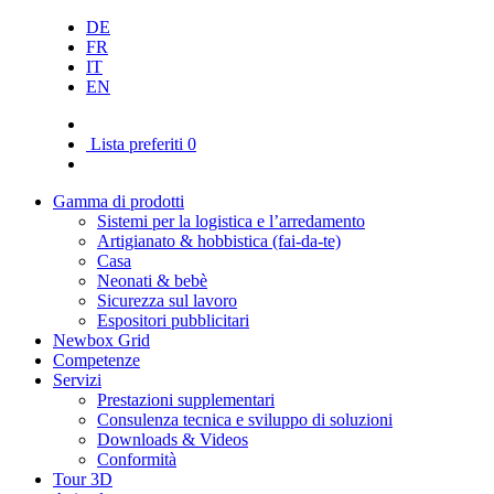
DE
FR
IT
EN
Lista preferiti
0
Gamma di prodotti
Sistemi per la logistica e l’arredamento
Artigianato & hobbistica (fai-da-te)
Casa
Neonati & bebè
Sicurezza sul lavoro
Espositori pubblicitari
Newbox Grid
Competenze
Servizi
Prestazioni supplementari
Consulenza tecnica e sviluppo di soluzioni
Downloads & Videos
Conformità
Tour 3D