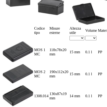
Codice
Misure
Altezza
Volume
Mater
tipo
esterne
utile
MOS 1
118x78x20
15 mm
0.1 l
PP
MC
mm
MOS 2
190x112x20
15 mm
0.1 l
PP
MC
mm
136x87x19
1308.014
14 mm
0.1 l
PP
mm