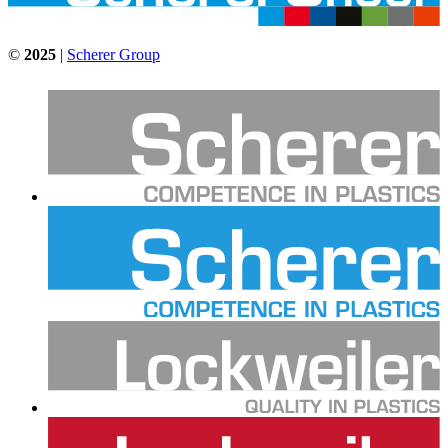
©
2025
|
Scherer Group