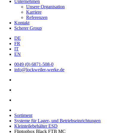
Unternehmen
Unsere Organisation
Karriere
Referenzen
Kontakt
Scherer Group
DE
FR
IT
EN
0049 (0) 6871-508-0
info@lockweiler-werke.de
Sortiment
Systeme für Lager- und Betriebseinrichtungen
Kleinteilebehälter ESD
Fliptopbox Black FTB MC