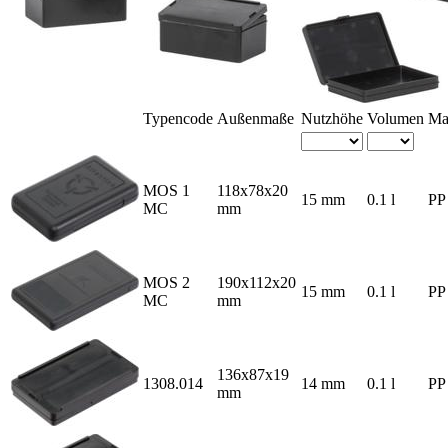
Typencode
Außen­maße
Nutz­höhe
Volumen
Mat
MOS 1
118x78x20
15 mm
0.1 l
PP
MC
mm
MOS 2
190x112x20
15 mm
0.1 l
PP
MC
mm
136x87x19
1308.014
14 mm
0.1 l
PP
mm