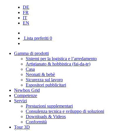
DE
FR
IT
EN
Lista preferiti
0
Gamma di prodotti
Sistemi per la logistica e l’arredamento
Artigianato & hobbistica (fai-da-te)
Casa
Neonati & bebè
Sicurezza sul lavoro
Espositori pubblicitari
Newbox Grid
Competenze
Servizi
Prestazioni supplementari
Consulenza tecnica e sviluppo di soluzioni
Downloads & Videos
Conformità
Tour 3D