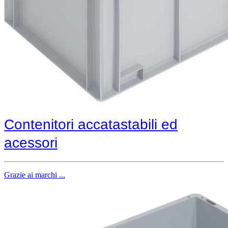
Contenitori accatastabili ed
acessori
Grazie ai marchi ...