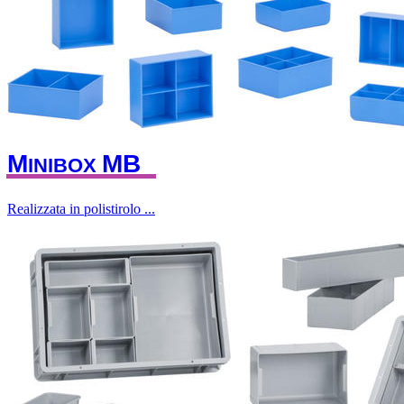
M
M
B
INIBOX
Realizzata in polistirolo ...