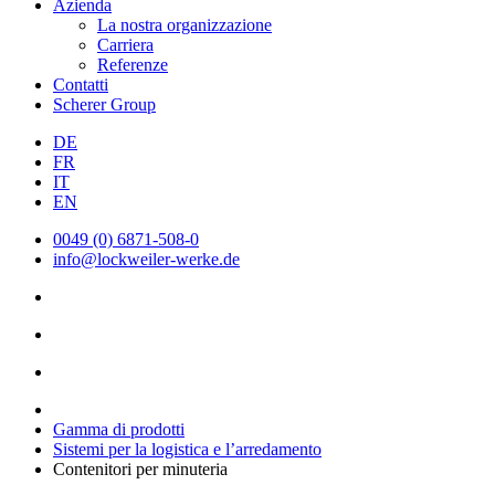
Azienda
La nostra organizzazione
Carriera
Referenze
Contatti
Scherer Group
DE
FR
IT
EN
0049 (0) 6871-508-0
info@lockweiler-werke.de
Gamma di prodotti
Sistemi per la logistica e l’arredamento
Contenitori per minuteria