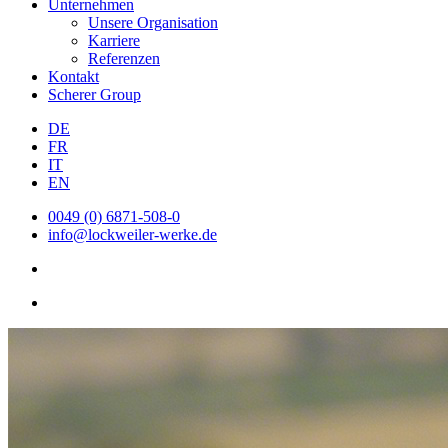
Unternehmen
Unsere Organisation
Karriere
Referenzen
Kontakt
Scherer Group
DE
FR
IT
EN
0049 (0) 6871-508-0
info@lockweiler-werke.de