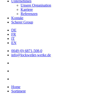
Unternehmen
Unsere Organisation
Karriere
Referenzen
Kontakt
Scherer Group
DE
FR
IT
EN
0049 (0) 6871-508-0
info@lockweiler-werke.de
Home
Sortiment