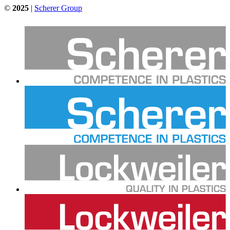
©
2025
|
Scherer Group