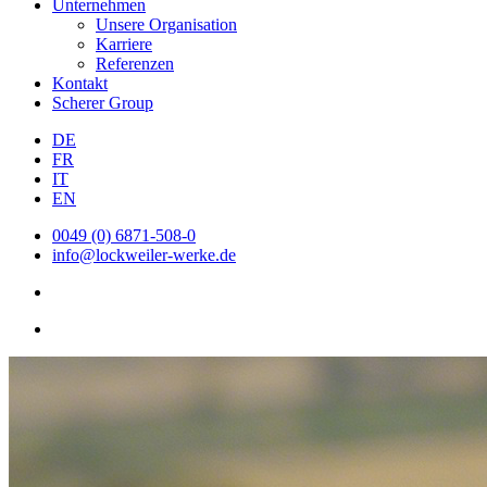
Unternehmen
Unsere Organisation
Karriere
Referenzen
Kontakt
Scherer Group
DE
FR
IT
EN
0049 (0) 6871-508-0
info@lockweiler-werke.de