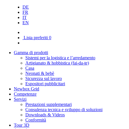
DE
FR
IT
EN
Lista preferiti
0
Gamma di prodotti
Sistemi per la logistica e l’arredamento
Artigianato & hobbistica (fai-da-te)
Casa
Neonati & bebè
Sicurezza sul lavoro
Espositori pubblicitari
Newbox Grid
Competenze
Servizi
Prestazioni supplementari
Consulenza tecnica e sviluppo di soluzioni
Downloads & Videos
Conformità
Tour 3D