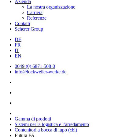
Azienda
La nostra organizzazione
Carriera
Referenze
Contatti
Scherer Group
DE
FR
IT
EN
0049 (0) 6871-508-0
info@lockweiler-werke.de
Gamma di prodotti
Sistemi per la logistica e l’arredamento
Contenitori a bocca di lupo (cbl)
Futura FA