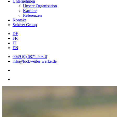
Unternehmen
Unsere Organisation
Karriere
Referenzen
Kontakt
Scherer Group
DE
FR
IT
EN
0049 (0) 6871-508-0
info@lockweiler-werke.de