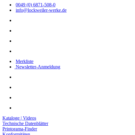
0049 (0) 6871-508-0
info@lockweiler-werke.de
Merkliste
Newsletter-Anmeldung
Kataloge | Videos
Technische Datenblätter
Printorama-Finder
Konformitäten