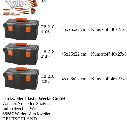
57P
TB 218-
45x26x22 cm
Kunststoff
46x27x8
4106
TB 218-
45x26x22 cm
Kunststoff
46x27x8
4149
TB 218-
45x26x22 cm
Kunststoff
46x27x8
4095
Lockweiler Plastic Werke GmbH
Walther-Nothelfer-Straße 2
Industriegebiet West
66687 Wadern-Lockweiler
DEUTSCHLAND