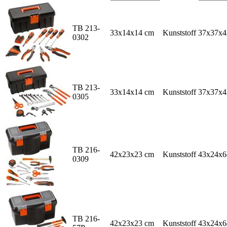
TB 213-
33x14x14 cm
Kunststoff
37x37x4
0302
TB 213-
33x14x14 cm
Kunststoff
37x37x4
0305
TB 216-
42x23x23 cm
Kunststoff
43x24x6
0309
TB 216-
42x23x23 cm
Kunststoff
43x24x6