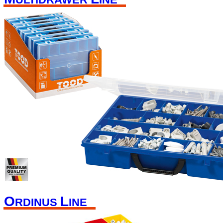
O
L
RDINUS
INE