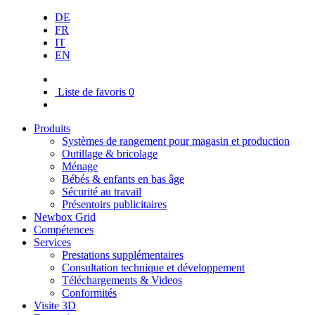
DE
FR
IT
EN
Liste de favoris
0
Produits
Systèmes de rangement pour magasin et production
Outillage & bricolage
Ménage
Bébés & enfants en bas âge
Sécurité au travail
Présentoirs publicitaires
Newbox Grid
Compétences
Services
Prestations supplémentaires
Consultation technique et développement
Téléchargements & Videos
Conformités
Visite 3D