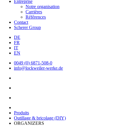
Entreprise
Notre organisation
Carrières
Références
Contact
Scherer Group
DE
FR
IT
EN
0049 (0) 6871-508-0
info@lockweiler-werke.de
Produits
Outillage & bricolage (DIY)
ORGANIZERS