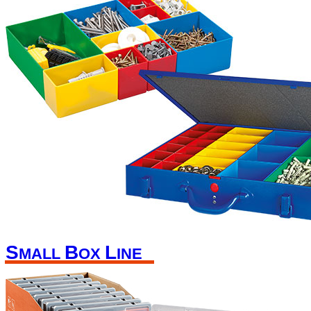
S
B
L
MALL
OX
INE