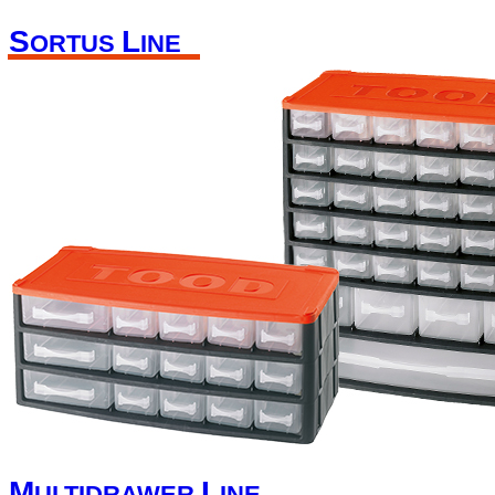
S
L
ORTUS
INE
M
L
ULTIDRAWER
INE