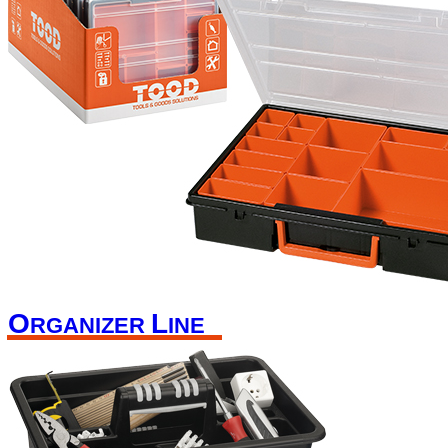
O
L
RGANIZER
INE