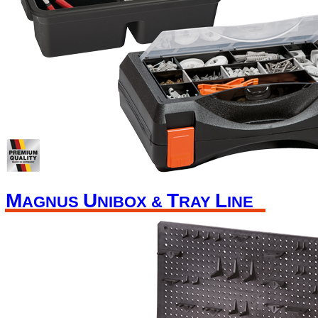
M
U
T
L
AGNUS
NIBOX &
RAY
INE