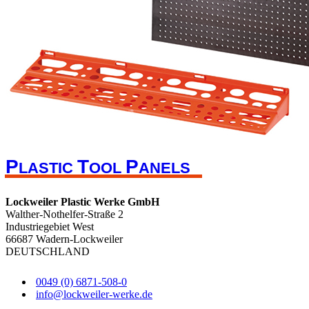
P
T
P
LASTIC
OOL
ANELS
Lockweiler Plastic Werke GmbH
Walther-Nothelfer-Straße 2
Industriegebiet West
66687 Wadern-Lockweiler
DEUTSCHLAND
0049 (0) 6871-508-0
info@lockweiler-werke.de