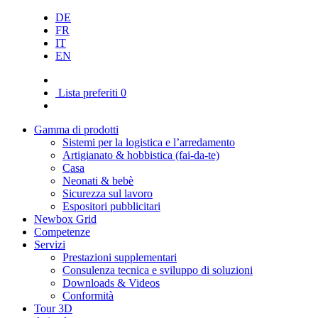
DE
FR
IT
EN
Lista preferiti
0
Gamma di prodotti
Sistemi per la logistica e l’arredamento
Artigianato & hobbistica (fai-da-te)
Casa
Neonati & bebè
Sicurezza sul lavoro
Espositori pubblicitari
Newbox Grid
Competenze
Servizi
Prestazioni supplementari
Consulenza tecnica e sviluppo di soluzioni
Downloads & Videos
Conformità
Tour 3D