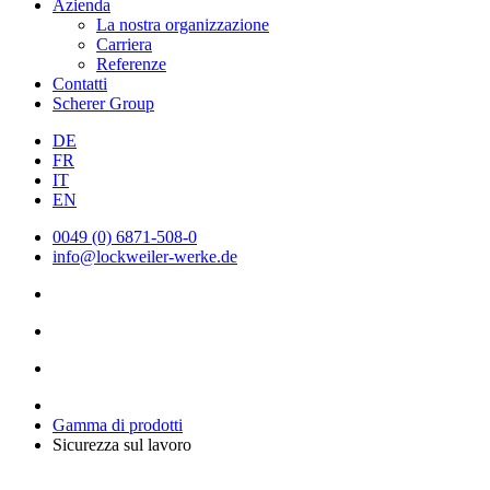
Azienda
La nostra organizzazione
Carriera
Referenze
Contatti
Scherer Group
DE
FR
IT
EN
0049 (0) 6871-508-0
info@lockweiler-werke.de
Gamma di prodotti
Sicurezza sul lavoro