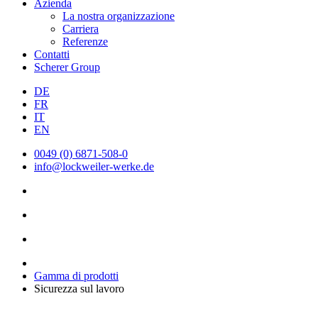
Azienda
La nostra organizzazione
Carriera
Referenze
Contatti
Scherer Group
DE
FR
IT
EN
0049 (0) 6871-508-0
info@lockweiler-werke.de
Gamma di prodotti
Sicurezza sul lavoro