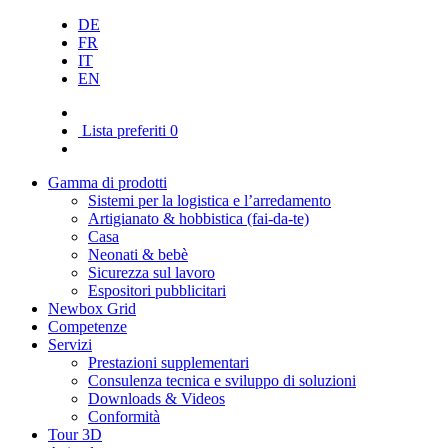
DE
FR
IT
EN
Lista preferiti
0
Gamma di prodotti
Sistemi per la logistica e l’arredamento
Artigianato & hobbistica (fai-da-te)
Casa
Neonati & bebè
Sicurezza sul lavoro
Espositori pubblicitari
Newbox Grid
Competenze
Servizi
Prestazioni supplementari
Consulenza tecnica e sviluppo di soluzioni
Downloads & Videos
Conformità
Tour 3D