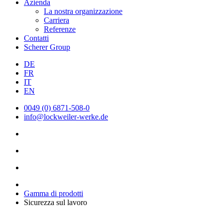
Azienda
La nostra organizzazione
Carriera
Referenze
Contatti
Scherer Group
DE
FR
IT
EN
0049 (0) 6871-508-0
info@lockweiler-werke.de
Gamma di prodotti
Sicurezza sul lavoro