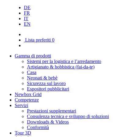
DE
FR
IT
EN
Lista preferiti
0
Gamma di prodotti
Sistemi per la logistica e l’arredamento
Artigianato & hobbistica (fai-da-te)
Casa
Neonati & bebè
Sicurezza sul lavoro
Espositori pubblicitari
Newbox Grid
Competenze
Servizi
Prestazioni supplementari
Consulenza tecnica e sviluppo di soluzioni
Downloads & Videos
Conformità
Tour 3D