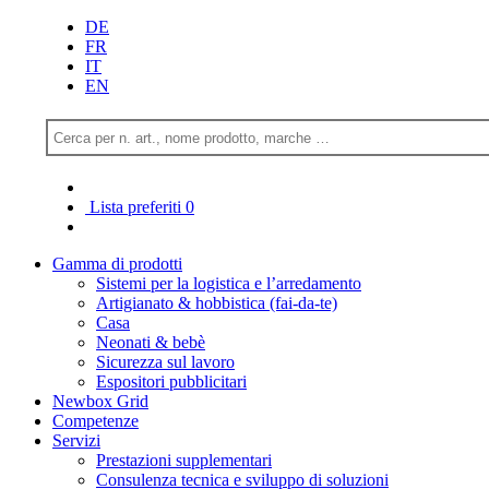
DE
FR
IT
EN
Lista preferiti
0
Gamma di prodotti
Sistemi per la logistica e l’arredamento
Artigianato & hobbistica (fai-da-te)
Casa
Neonati & bebè
Sicurezza sul lavoro
Espositori pubblicitari
Newbox Grid
Competenze
Servizi
Prestazioni supplementari
Consulenza tecnica e sviluppo di soluzioni