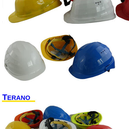
T
ERANO