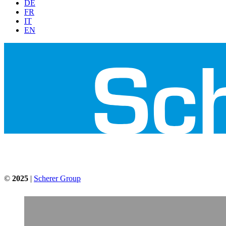
DE
FR
IT
EN
©
2025
|
Scherer Group