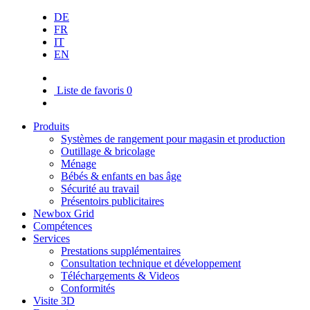
DE
FR
IT
EN
Liste de favoris
0
Produits
Systèmes de rangement pour magasin et production
Outillage & bricolage
Ménage
Bébés & enfants en bas âge
Sécurité au travail
Présentoirs publicitaires
Newbox Grid
Compétences
Services
Prestations supplémentaires
Consultation technique et développement
Téléchargements & Videos
Conformités
Visite 3D