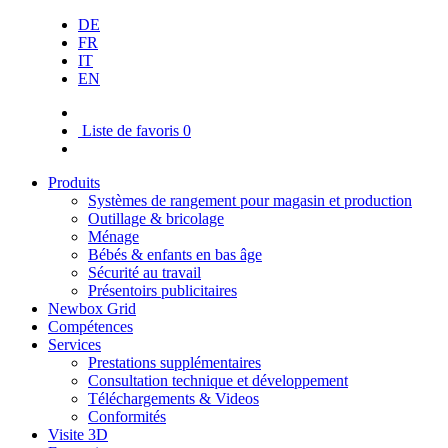
DE
FR
IT
EN
Liste de favoris
0
Produits
Systèmes de rangement pour magasin et production
Outillage & bricolage
Ménage
Bébés & enfants en bas âge
Sécurité au travail
Présentoirs publicitaires
Newbox Grid
Compétences
Services
Prestations supplémentaires
Consultation technique et développement
Téléchargements & Videos
Conformités
Visite 3D