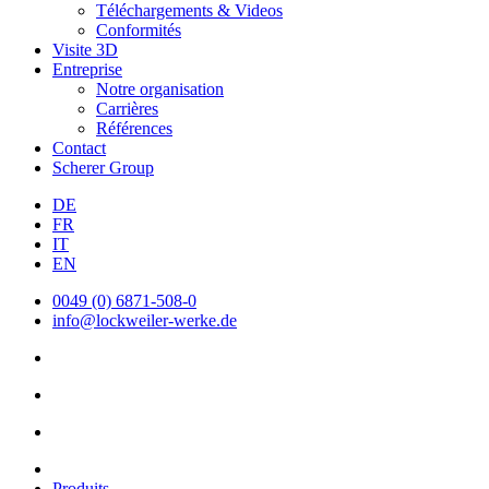
Téléchargements & Videos
Conformités
Visite 3D
Entreprise
Notre organisation
Carrières
Références
Contact
Scherer Group
DE
FR
IT
EN
0049 (0) 6871-508-0
info@lockweiler-werke.de
Produits