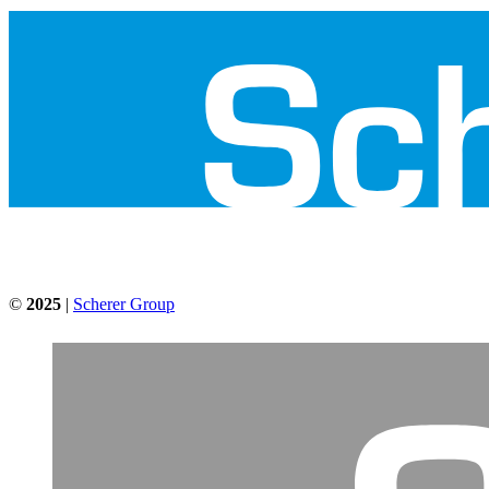
©
2025
|
Scherer Group