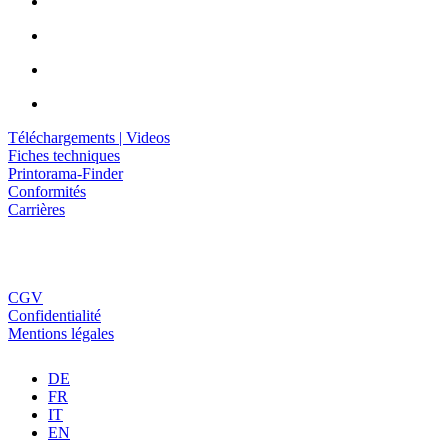
Téléchargements | Videos
Fiches techniques
Printorama-Finder
Conformités
Carrières
CGV
Confidentialité
Mentions légales
DE
FR
IT
EN