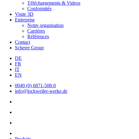
Téléchargements & Videos
Conformités
Visite 3D
Entreprise
Notre organisation
Carrières
Références
Contact
Scherer Group
DE
FR
IT
EN
0049 (0) 6871-508-0
info@lockweiler-werke.de
Produits