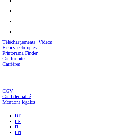
Téléchargements | Videos
Fiches techniques
Printorama-Finder
Conformités
Carrières
CGV
Confidentialité
Mentions légales
DE
FR
IT
EN