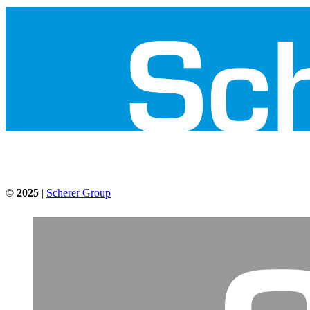
©
2025
|
Scherer Group