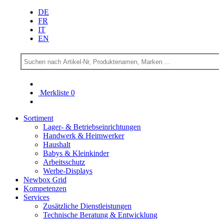
DE
FR
IT
EN
Merkliste
0
Sortiment
Lager- & Betriebs­einrichtungen
Handwerk & Heimwerker
Haushalt
Babys & Kleinkinder
Arbeitsschutz
Werbe-Displays
Newbox Grid
Kompetenzen
Services
Zusätzliche Dienstleistungen
Technische Beratung & Entwicklung