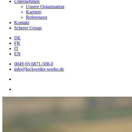
Unternehmen
Unsere Organisation
Karriere
Referenzen
Kontakt
Scherer Group
DE
FR
IT
EN
0049 (0) 6871-508-0
info@lockweiler-werke.de