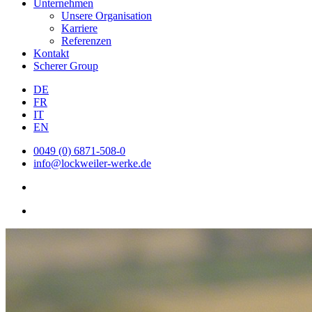
Unternehmen
Unsere Organisation
Karriere
Referenzen
Kontakt
Scherer Group
DE
FR
IT
EN
0049 (0) 6871-508-0
info@lockweiler-werke.de