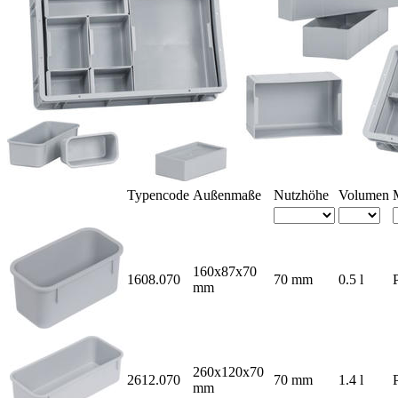
Typencode
Außen­maße
Nutz­höhe
Volumen
160x87x70
1608.070
70 mm
0.5 l
mm
260x120x70
2612.070
70 mm
1.4 l
mm