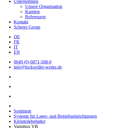
Unternehmen
Unsere Organisation
Karriere
Referenzen
Kontakt
Scherer Group
DE
FR
IT
EN
0049 (0) 6871-508-0
info@lockweiler-werke.de
Sortiment
Systeme für Lager- und Betriebseinrichtungen
Kleinteilebehälter
Variobox VB