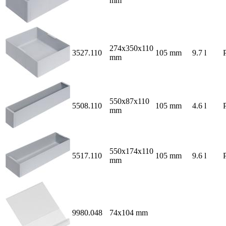
mm
274x350x110
3527.110
105 mm
9.7 l
mm
550x87x110
5508.110
105 mm
4.6 l
mm
550x174x110
5517.110
105 mm
9.6 l
mm
9980.048
74x104 mm