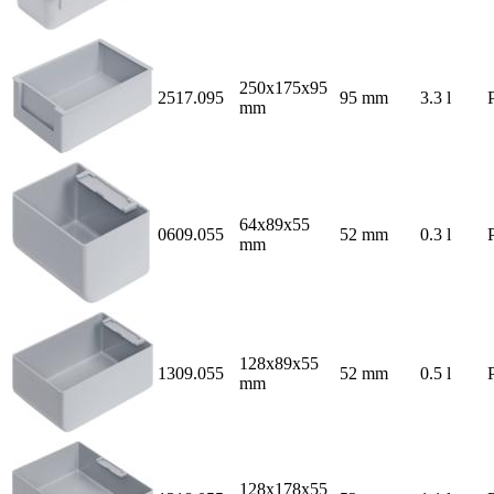
250x175x95
2517.095
95 mm
3.3 l
mm
64x89x55
0609.055
52 mm
0.3 l
mm
128x89x55
1309.055
52 mm
0.5 l
mm
128x178x55