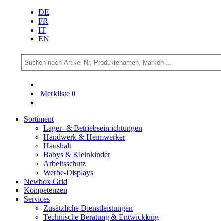
DE
FR
IT
EN
Merkliste
0
Sortiment
Lager- & Betriebs­einrichtungen
Handwerk & Heimwerker
Haushalt
Babys & Kleinkinder
Arbeitsschutz
Werbe-Displays
Newbox Grid
Kompetenzen
Services
Zusätzliche Dienstleistungen
Technische Beratung & Entwicklung