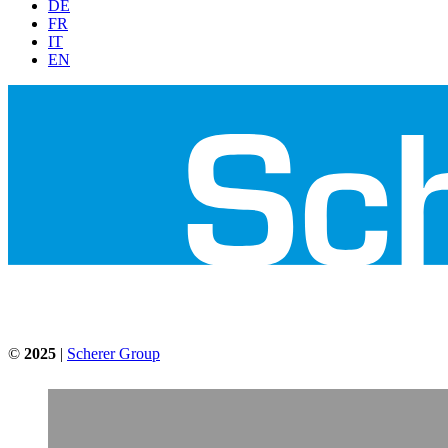
DE
FR
IT
EN
©
2025
|
Scherer Group