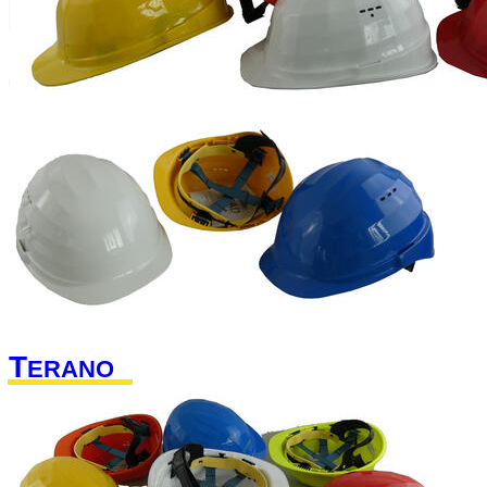
T
ERANO