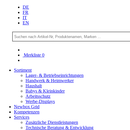
DE
FR
IT
EN
Merkliste
0
Sortiment
Lager- & Betriebs­einrichtungen
Handwerk & Heimwerker
Haushalt
Babys & Kleinkinder
Arbeitsschutz
Werbe-Displays
Newbox Grid
Kompetenzen
Services
Zusätzliche Dienstleistungen
Technische Beratung & Entwicklung