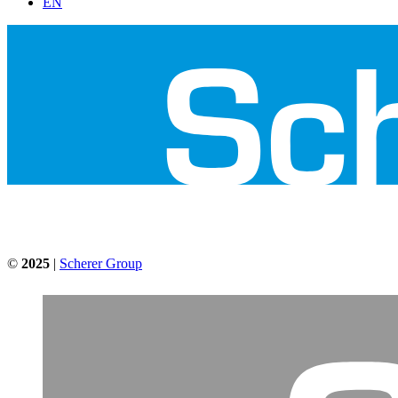
EN
©
2025
|
Scherer Group